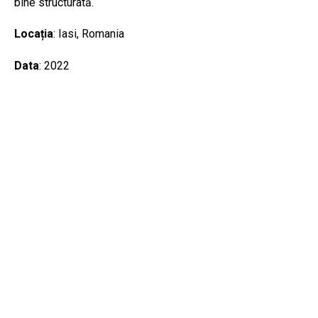
bine structurată.
Locația
: Iasi, Romania
Data
: 2022