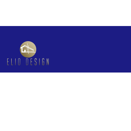
ELIO DESIGN SRL
CUI:
47848148
Reg. Com.:
J2023005433400
Sediu:
Bd. Energeticienilor nr. 9–11, București
Legal