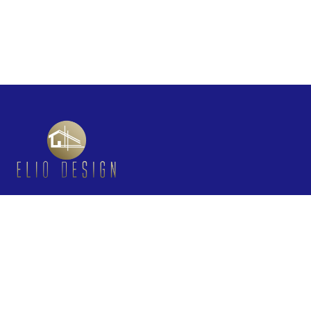
ELIO DESIGN SRL
CUI:
47848148
Reg. Com.:
J2023005433400
Sediu:
Bd. Energeticienilor nr. 9–11, București
Legal